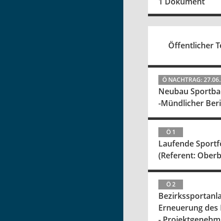
1 Dokument
Öffentlicher Te
Ö NACHTRAG: 27.06
Neubau Sportbad
-Mündlicher Beri
Ö 1
Laufende Sport
(Referent: Ober
Ö 2
Bezirkssportanla
Erneuerung des 
- Projektgenehm