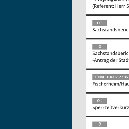
(Referent: Herr 
Ö 3
Sachstandsberic
Ö
Sachstandsberic
-Antrag der Sta
Ö NACHTRAG: 27.06
Fischerheim/Hau
Ö 4
Sperrzeitverkür
Ö