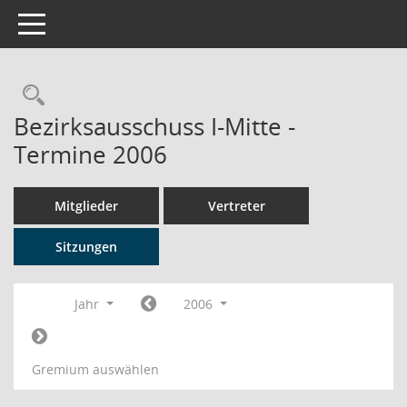
Toggle navigation
Rechercheauswahl
Bezirksausschuss I-Mitte -
Termine 2006
Mitglieder
Vertreter
Sitzungen
Jahr
2006
Gremium auswählen