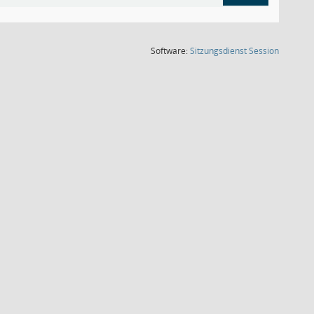
(Wird in
Software:
Sitzungsdienst
Session