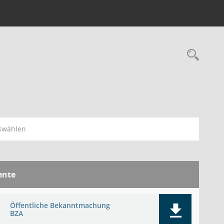
Rec
swählen
nte
Öffentliche Bekanntmachung
BZA