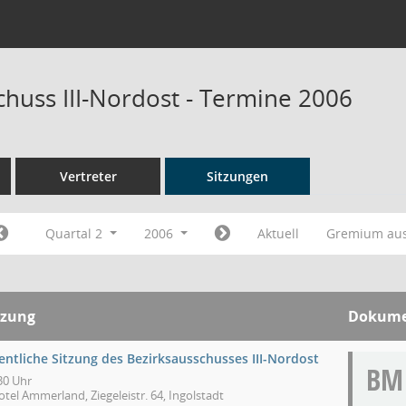
chuss III-Nordost - Termine 2006
Vertreter
Sitzungen
Quartal 2
2006
Aktuell
Gremium au
tzung
Dokume
entliche Sitzung des Bezirksausschusses III-Nordost
BM
30 Uhr
tel Ammerland, Ziegeleistr. 64, Ingolstadt