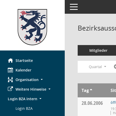
Toggle navigation
Bezirksauss
Mitglieder
Startseite
Quartal
Kalender
Organisation
Weitere Hinweise
Tag
Si
Login BZA intern
28.06.2006
öff
Login BZA
19:
Ho