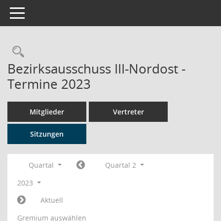
Toggle navigation
Rechercheauswahl
Bezirksausschuss III-Nordost -
Termine 2023
Mitglieder
Vertreter
Sitzungen
Quartal
Quartal 2
2023
Aktuell
Gremium auswählen