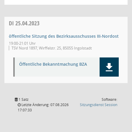
DI
25.04.2023
öffentliche Sitzung des Bezirksausschusses III-Nordost
19:00-21:01 Uhr
TSV Nord 1897, Wirffelstr. 25, 85055 Ingolstadt
Öffentliche Bekanntmachung BZA
1 Satz
Software:
(Wird in
Letzte Änderung: 07.08.2026
Sitzungsdienst
Session
17:07:33