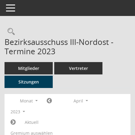
Toggle navigation
Rechercheauswahl
Bezirksausschuss III-Nordost -
Termine 2023
Mitglieder
Vertreter
Sitzungen
Monat
April
2023
Aktuell
Gremium auswählen