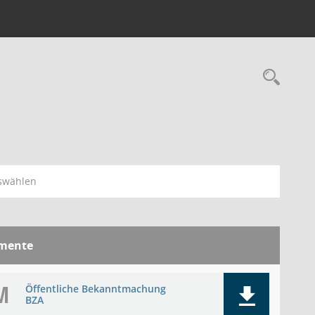
Rec
swählen
mente
M
Öffentliche Bekanntmachung
BZA