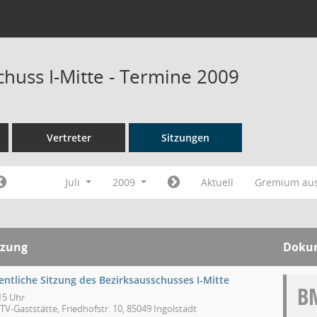
chuss I-Mitte - Termine 2009
Vertreter
Sitzungen
Juli
2009
Aktuell
Gremium au
tzung
Doku
entliche Sitzung des Bezirksausschusses I-Mitte
B
15 Uhr
V-Gaststätte, Friedhofstr. 10, 85049 Ingolstadt