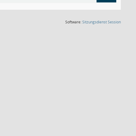
(Wird in
Software:
Sitzungsdienst
Session