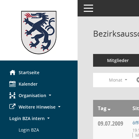
Toggle navigation
Bezirksauss
Mitglieder
Startseite
Monat
Kalender
Organisation
Weitere Hinweise
Tag
Si
Login BZA intern
09.07.2009
öff
Login BZA
19:
MT