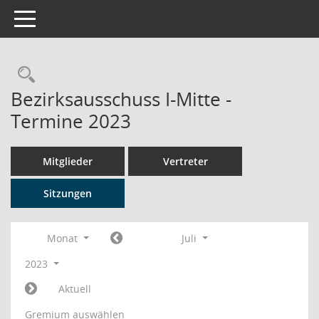
Toggle navigation
Rechercheauswahl
Bezirksausschuss I-Mitte -
Termine 2023
Mitglieder
Vertreter
Sitzungen
Monat
Juli
2023
Aktuell
Gremium auswählen