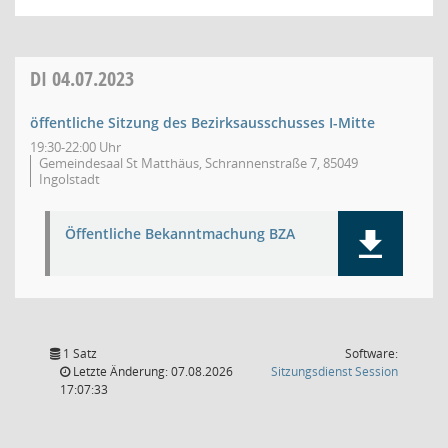
DI
04.07.2023
öffentliche Sitzung des Bezirksausschusses I-Mitte
19:30-22:00 Uhr
Gemeindesaal St Matthäus, Schrannenstraße 7, 85049
Ingolstadt
Öffentliche Bekanntmachung BZA
1 Satz
Software:
(Wird in
Letzte Änderung: 07.08.2026
Sitzungsdienst
Session
17:07:33