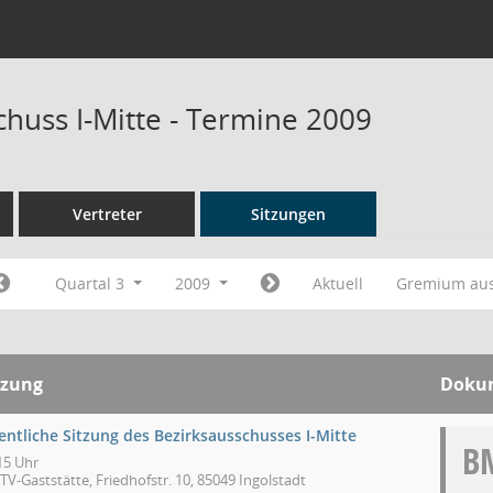
chuss I-Mitte - Termine 2009
Vertreter
Sitzungen
Quartal 3
2009
Aktuell
Gremium au
tzung
Doku
entliche Sitzung des Bezirksausschusses I-Mitte
B
15 Uhr
V-Gaststätte, Friedhofstr. 10, 85049 Ingolstadt