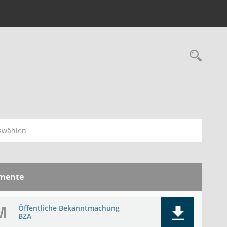
Rec
swählen
mente
M
Öffentliche Bekanntmachung
BZA