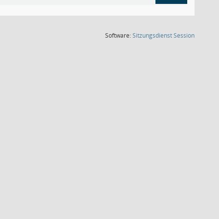
(Wird in
Software:
Sitzungsdienst
Session