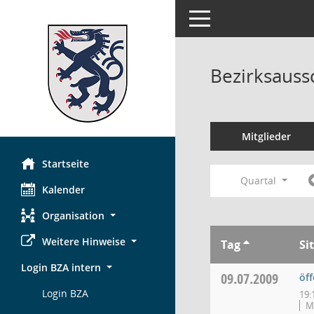
Toggle navigation
Bezirksauss
Mitglieder
Startseite
Quartal
Kalender
Organisation
Weitere Hinweise
Tag
Si
Login BZA intern
09.07.2009
öff
Login BZA
19:
MT