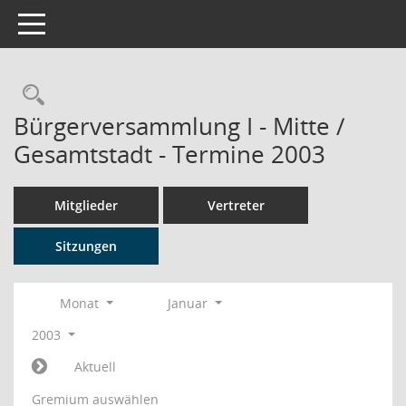
Toggle navigation
Rechercheauswahl
Bürgerversammlung I - Mitte /
Gesamtstadt - Termine 2003
Mitglieder
Vertreter
Sitzungen
Monat
Januar
2003
Aktuell
Gremium auswählen