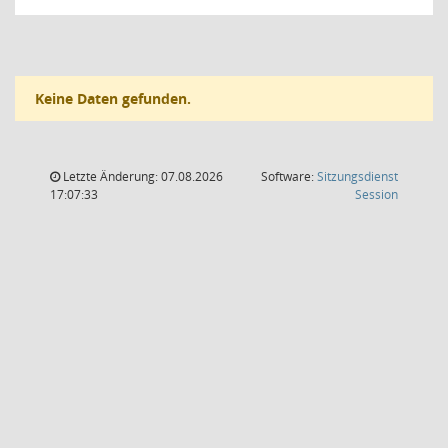
Keine Daten gefunden.
Letzte Änderung: 07.08.2026
Software:
Sitzungsdienst
(Wird in
17:07:33
Session