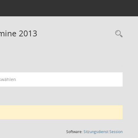
rmine 2013
Rec
swählen
(Wird in
Software:
Sitzungsdienst
Session