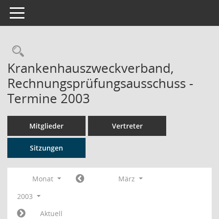
Toggle navigation
Rechercheauswahl
Krankenhauszweckverband,
Rechnungsprüfungsausschuss -
Termine 2003
Mitglieder
Vertreter
Sitzungen
Monat
März
2003
Aktuell