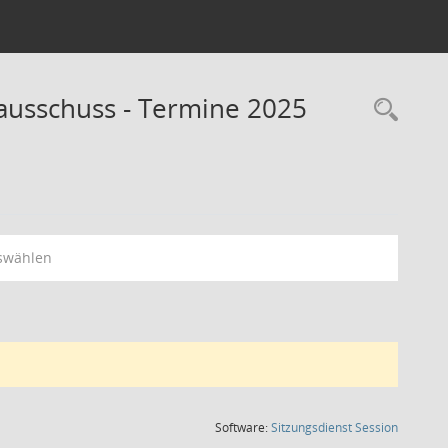
usschuss - Termine 2025
Rec
swählen
(Wird in
Software:
Sitzungsdienst
Session