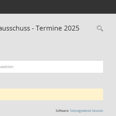
usschuss - Termine 2025
Rec
swählen
(Wird in
Software:
Sitzungsdienst
Session