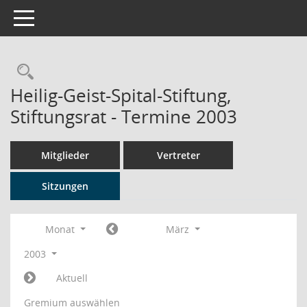
Toggle navigation
Rechercheauswahl
Heilig-Geist-Spital-Stiftung,
Stiftungsrat - Termine 2003
Mitglieder
Vertreter
Sitzungen
Monat
März
2003
Aktuell
Gremium auswählen