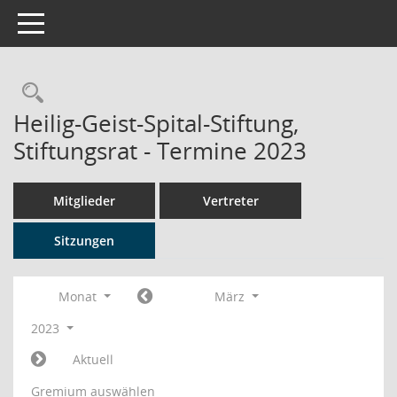
Toggle navigation
Rechercheauswahl
Heilig-Geist-Spital-Stiftung,
Stiftungsrat - Termine 2023
Mitglieder
Vertreter
Sitzungen
Monat
März
2023
Aktuell
Gremium auswählen