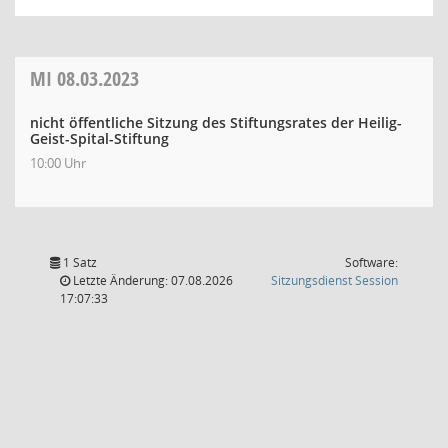
MI
08.03.2023
nicht öffentliche Sitzung des Stiftungsrates der Heilig-
Geist-Spital-Stiftung
10:00 Uhr
1 Satz
Software:
(Wird in
Letzte Änderung: 07.08.2026
Sitzungsdienst
Session
17:07:33