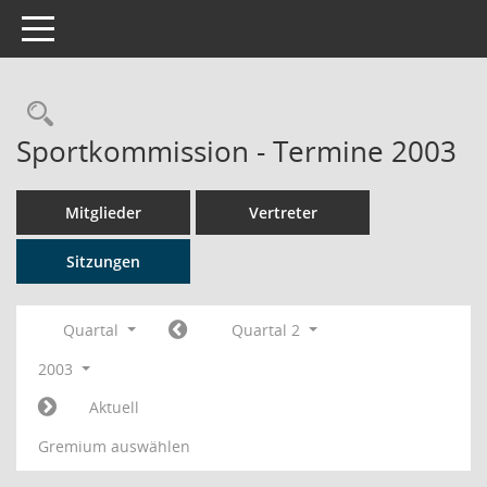
Toggle navigation
Rechercheauswahl
Sportkommission - Termine 2003
Mitglieder
Vertreter
Sitzungen
Quartal
Quartal 2
2003
Aktuell
Gremium auswählen