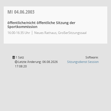
MI
04.06.2003
öffentliche/nicht öffentliche Sitzung der
Sportkommission
16:00-16:35 Uhr
Neues Rathaus, GroßerSitzungssaal
1 Satz
Software:
(Wird in
Letzte Änderung: 06.08.2026
Sitzungsdienst
Session
17:08:20