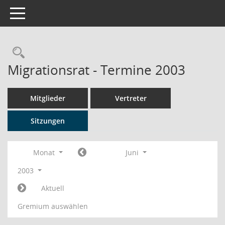
Toggle navigation
Rechercheauswahl
Migrationsrat - Termine 2003
Mitglieder
Vertreter
Sitzungen
Monat
Juni
2003
Aktuell
Gremium auswählen