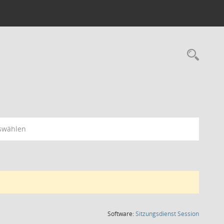
Rec
swählen
(Wird in
Software:
Sitzungsdienst
Session