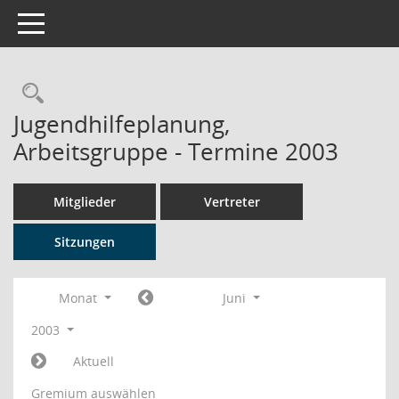
Toggle navigation
Rechercheauswahl
Jugendhilfeplanung,
Arbeitsgruppe - Termine 2003
Mitglieder
Vertreter
Sitzungen
Monat
Juni
2003
Aktuell
Gremium auswählen