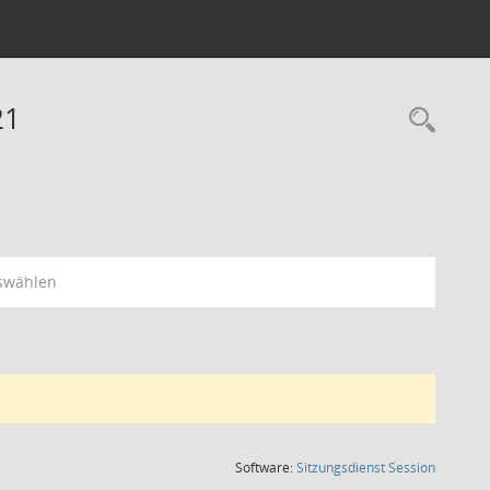
21
Rec
swählen
(Wird in
Software:
Sitzungsdienst
Session