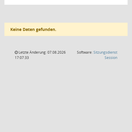
Keine Daten gefunden.
Letzte Änderung: 07.08.2026
Software:
Sitzungsdienst
(Wird in
17:07:33
Session