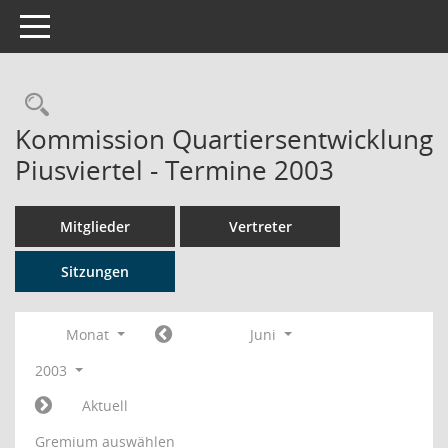
Toggle navigation
Rechercheauswahl
Kommission Quartiersentwicklung
Piusviertel - Termine 2003
Mitglieder
Vertreter
Sitzungen
Monat
Juni
2003
Aktuell
Gremium auswählen