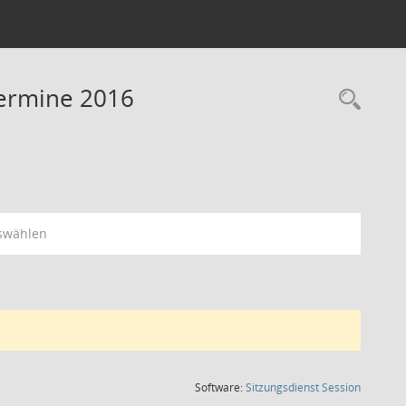
Termine 2016
Rec
swählen
(Wird in
Software:
Sitzungsdienst
Session