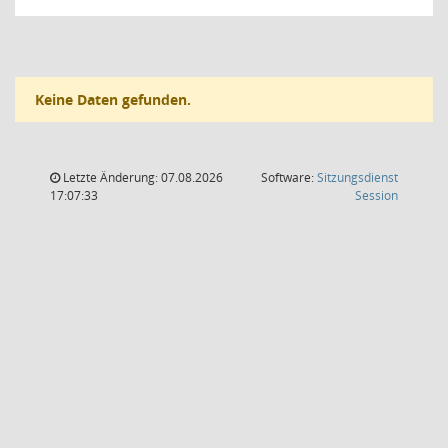
Keine Daten gefunden.
Letzte Änderung: 07.08.2026
Software:
Sitzungsdienst
(Wird in
17:07:33
Session