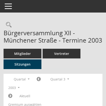
Toggle navigation
Rechercheauswahl
Bürgerversammlung XII -
Münchener Straße - Termine 2003
Mitglieder
Vertreter
Sitzungen
Quartal
Quartal 3
2003
Aktuell
Gremium auswählen