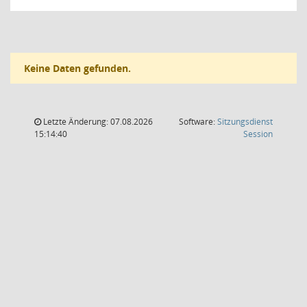
Keine Daten gefunden.
Letzte Änderung: 07.08.2026
Software:
Sitzungsdienst
(Wird in
15:14:40
Session