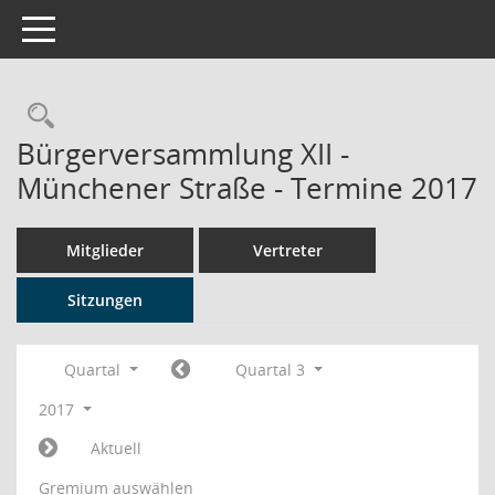
Toggle navigation
Rechercheauswahl
Bürgerversammlung XII -
Münchener Straße - Termine 2017
Mitglieder
Vertreter
Sitzungen
Quartal
Quartal 3
2017
Aktuell
Gremium auswählen