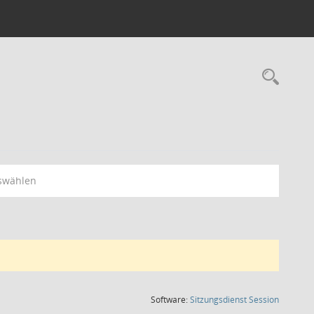
Rec
swählen
(Wird in
Software:
Sitzungsdienst
Session