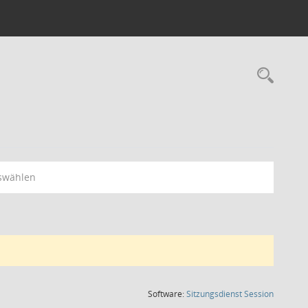
Rec
swählen
(Wird in
Software:
Sitzungsdienst
Session