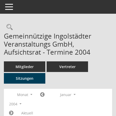
Toggle navigation
Rechercheauswahl
Gemeinnützige Ingolstädter
Veranstaltungs GmbH,
Aufsichtsrat - Termine 2004
Mitglieder
Vertreter
Sitzungen
Monat
Januar
2004
Aktuell