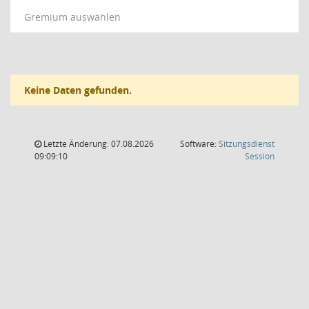
Gremium auswählen
Keine Daten gefunden.
Letzte Änderung: 07.08.2026
Software:
Sitzungsdienst
(Wird in
09:09:10
Session