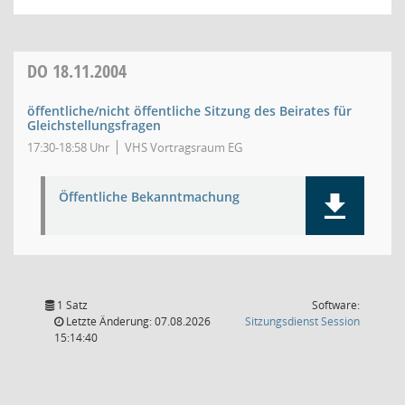
DO
18.11.2004
öffentliche/nicht öffentliche Sitzung des Beirates für
Gleichstellungsfragen
17:30-18:58 Uhr
VHS Vortragsraum EG
Öffentliche Bekanntmachung
1 Satz
Software:
(Wird in
Letzte Änderung: 07.08.2026
Sitzungsdienst
Session
15:14:40