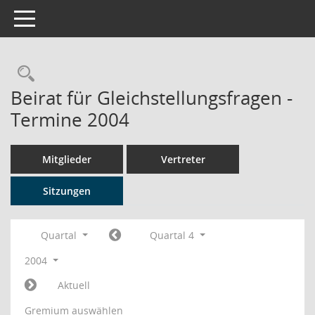
Toggle navigation
Rechercheauswahl
Beirat für Gleichstellungsfragen -
Termine 2004
Mitglieder
Vertreter
Sitzungen
Quartal
Quartal 4
2004
Aktuell
Gremium auswählen