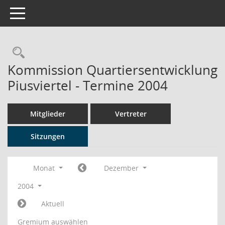
Toggle navigation
Rechercheauswahl
Kommission Quartiersentwicklung
Piusviertel - Termine 2004
Mitglieder
Vertreter
Sitzungen
Monat
Dezember
2004
Aktuell
Gremium auswählen