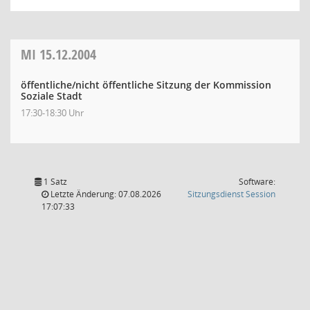
MI
15.12.2004
öffentliche/nicht öffentliche Sitzung der Kommission
Soziale Stadt
17:30-18:30 Uhr
1 Satz
Software:
(Wird in
Letzte Änderung: 07.08.2026
Sitzungsdienst
Session
17:07:33