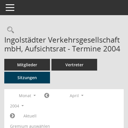
Toggle navigation
Rechercheauswahl
Ingolstädter Verkehrsgesellschaft
mbH, Aufsichtsrat - Termine 2004
Mitglieder
Vertreter
Sitzungen
Monat
April
2004
Aktuell
Gremium auswählen