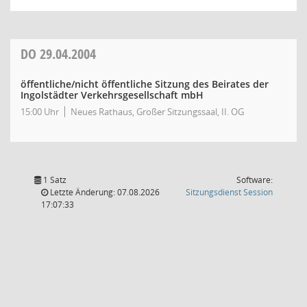
DO
29.04.2004
öffentliche/nicht öffentliche Sitzung des Beirates der
Ingolstädter Verkehrsgesellschaft mbH
15:00 Uhr
Neues Rathaus, Großer Sitzungssaal, II. OG
1 Satz
Software:
(Wird in
Letzte Änderung: 07.08.2026
Sitzungsdienst
Session
17:07:33