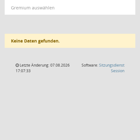
Gremium auswählen
Keine Daten gefunden.
Letzte Änderung: 07.08.2026
Software:
Sitzungsdienst
(Wird in
17:07:33
Session