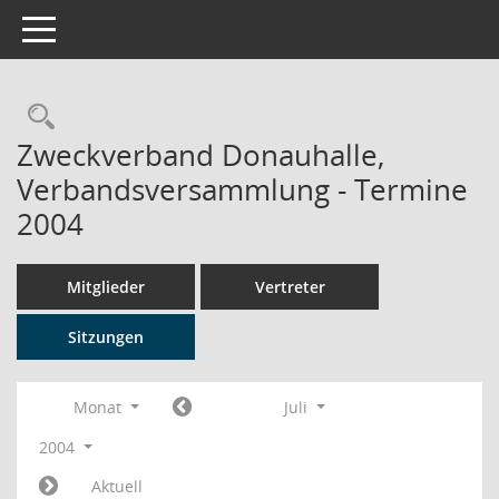
Toggle navigation
Rechercheauswahl
Zweckverband Donauhalle,
Verbandsversammlung - Termine
2004
Mitglieder
Vertreter
Sitzungen
Monat
Juli
2004
Aktuell