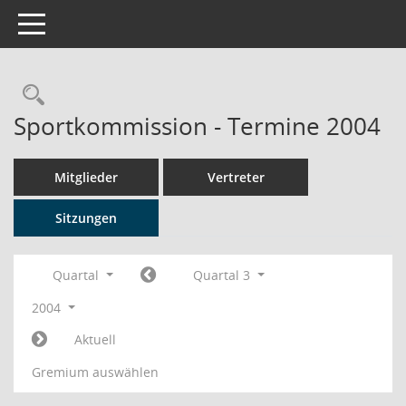
Toggle navigation
Rechercheauswahl
Sportkommission - Termine 2004
Mitglieder
Vertreter
Sitzungen
Quartal
Quartal 3
2004
Aktuell
Gremium auswählen