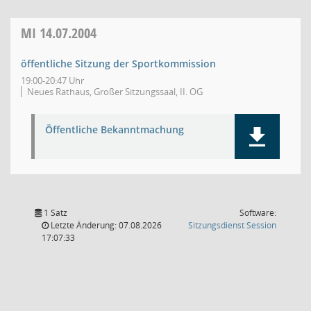
MI
14.07.2004
öffentliche Sitzung der Sportkommission
19:00-20:47 Uhr
Neues Rathaus, Großer Sitzungssaal, II. OG
Öffentliche Bekanntmachung
1 Satz
Software:
(Wird in
Letzte Änderung: 07.08.2026
Sitzungsdienst
Session
17:07:33