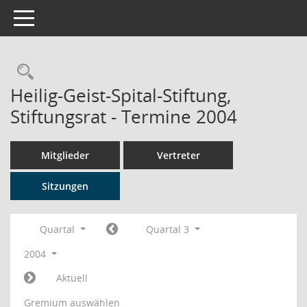
Toggle navigation
Rechercheauswahl
Heilig-Geist-Spital-Stiftung,
Stiftungsrat - Termine 2004
Mitglieder
Vertreter
Sitzungen
Quartal
Quartal 3
2004
Aktuell
Gremium auswählen