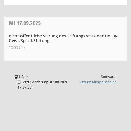
MI
17.09.2025
nicht öffentliche Sitzung des Stiftungsrates der Heilig-
Geist-Spital-Stiftung
10:00 Uhr
1 Satz
Software:
(Wird in
Letzte Änderung: 07.08.2026
Sitzungsdienst
Session
17:07:33