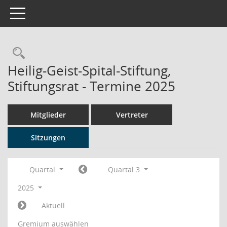
Toggle navigation
Rechercheauswahl
Heilig-Geist-Spital-Stiftung,
Stiftungsrat - Termine 2025
Mitglieder
Vertreter
Sitzungen
Quartal
Quartal 3
2025
Aktuell
Gremium auswählen