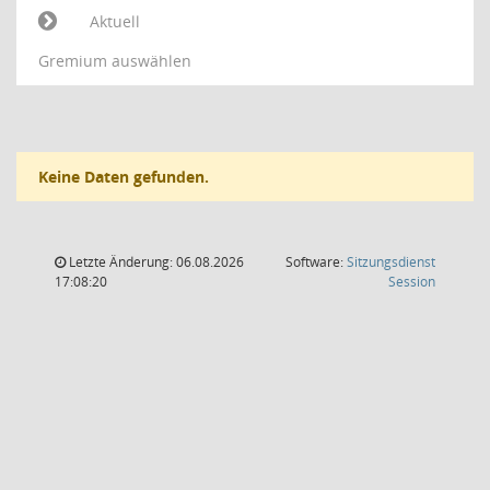
Aktuell
Gremium auswählen
Keine Daten gefunden.
Letzte Änderung: 06.08.2026
Software:
Sitzungsdienst
(Wird in
17:08:20
Session