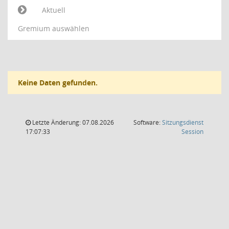
Aktuell
Gremium auswählen
Keine Daten gefunden.
Letzte Änderung: 07.08.2026
Software:
Sitzungsdienst
(Wird in
17:07:33
Session