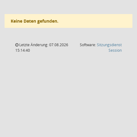
Keine Daten gefunden.
Letzte Änderung: 07.08.2026
Software:
Sitzungsdienst
(Wird in
15:14:40
Session