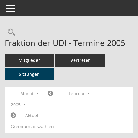
Toggle navigation
Rechercheauswahl
Fraktion der UDI - Termine 2005
Mitglieder
Vertreter
Sitzungen
Monat
Februar
2005
Aktuell
Gremium auswählen