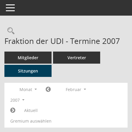
Toggle navigation
Rechercheauswahl
Fraktion der UDI - Termine 2007
Mitglieder
Vertreter
Sitzungen
Monat
Februar
2007
Aktuell
Gremium auswählen