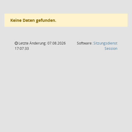
Keine Daten gefunden.
Letzte Änderung: 07.08.2026
Software:
Sitzungsdienst
(Wird in
17:07:33
Session