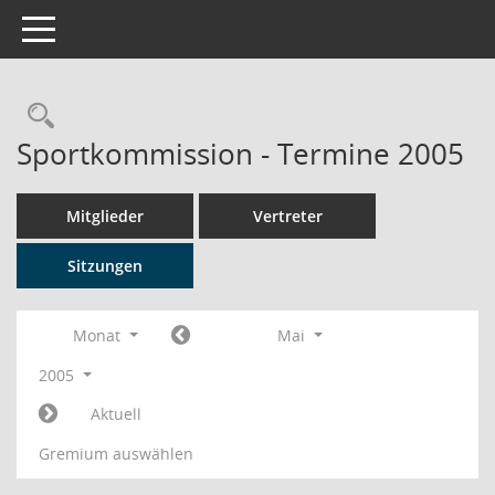
Toggle navigation
Rechercheauswahl
Sportkommission - Termine 2005
Mitglieder
Vertreter
Sitzungen
Monat
Mai
2005
Aktuell
Gremium auswählen