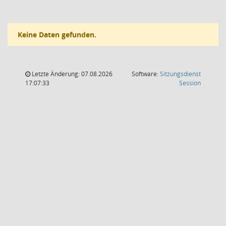
Keine Daten gefunden.
Letzte Änderung: 07.08.2026
Software:
Sitzungsdienst
(Wird in
17:07:33
Session