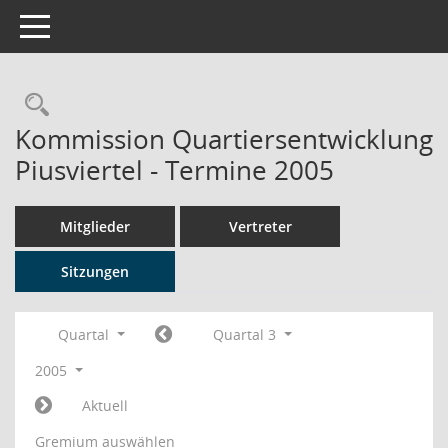
Toggle navigation
Rechercheauswahl
Kommission Quartiersentwicklung
Piusviertel - Termine 2005
Mitglieder
Vertreter
Sitzungen
Quartal
Quartal 3
2005
Aktuell
Gremium auswählen