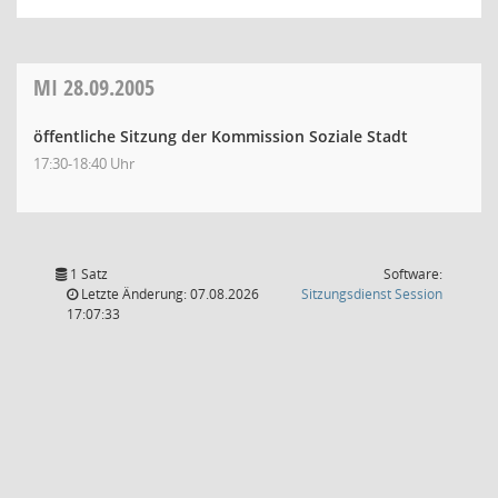
MI
28.09.2005
öffentliche Sitzung der Kommission Soziale Stadt
17:30-18:40 Uhr
1 Satz
Software:
(Wird in
Letzte Änderung: 07.08.2026
Sitzungsdienst
Session
17:07:33