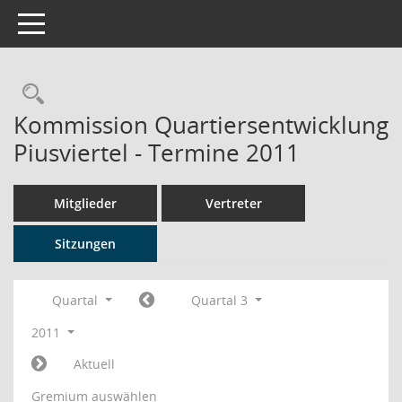
Toggle navigation
Rechercheauswahl
Kommission Quartiersentwicklung
Piusviertel - Termine 2011
Mitglieder
Vertreter
Sitzungen
Quartal
Quartal 3
2011
Aktuell
Gremium auswählen