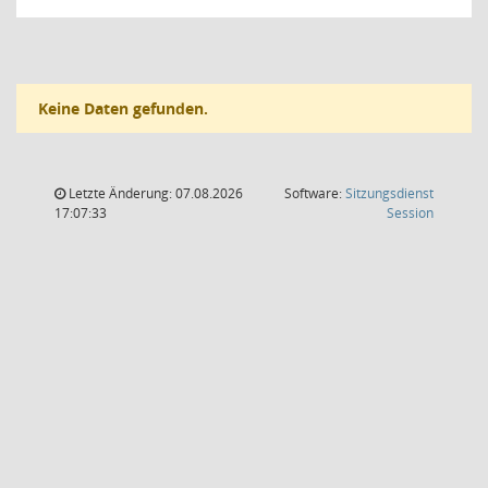
Keine Daten gefunden.
Letzte Änderung: 07.08.2026
Software:
Sitzungsdienst
(Wird in
17:07:33
Session