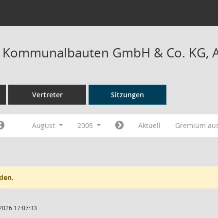
r Kommunalbauten GmbH & Co. KG, Au
Vertreter
Sitzungen
August
2005
Aktuell
Gremium au
den.
2026 17:07:33