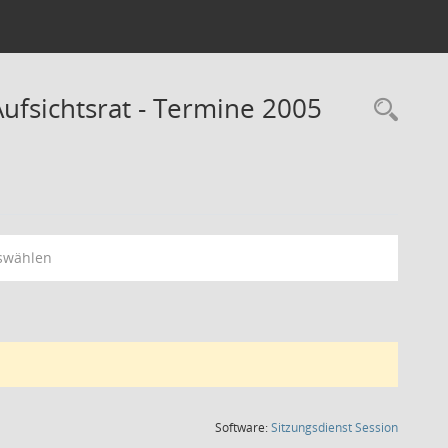
fsichtsrat - Termine 2005
Rec
swählen
(Wird in
Software:
Sitzungsdienst
Session