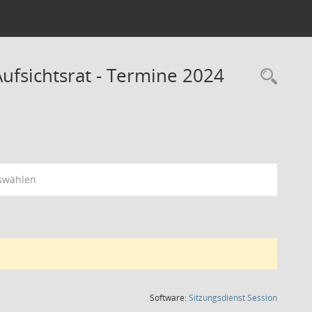
fsichtsrat - Termine 2024
Rec
swählen
(Wird in
Software:
Sitzungsdienst
Session