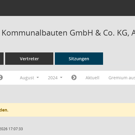
r Kommunalbauten GmbH & Co. KG, Au
Vertreter
Sitzungen
August
2024
Aktuell
Gremium au
den.
2026 17:07:33