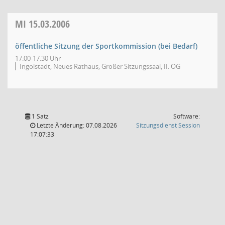
MI
15.03.2006
öffentliche Sitzung der Sportkommission (bei Bedarf)
17:00-17:30 Uhr
Ingolstadt, Neues Rathaus, Großer Sitzungssaal, II. OG
1 Satz
Software:
(Wird in
Letzte Änderung: 07.08.2026
Sitzungsdienst
Session
17:07:33