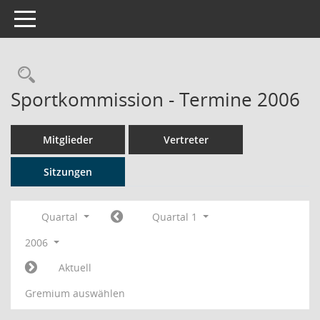
Toggle navigation
Rechercheauswahl
Sportkommission - Termine 2006
Mitglieder
Vertreter
Sitzungen
Quartal
Quartal 1
2006
Aktuell
Gremium auswählen