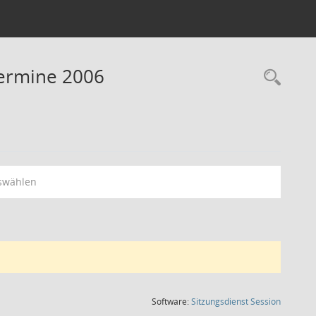
Termine 2006
Rec
swählen
(Wird in
Software:
Sitzungsdienst
Session