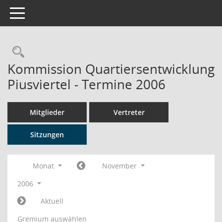
Toggle navigation
Rechercheauswahl
Kommission Quartiersentwicklung
Piusviertel - Termine 2006
Mitglieder
Vertreter
Sitzungen
Monat
November
2006
Aktuell
Gremium auswählen