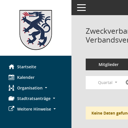
Toggle navigation
Zweckverban
Verbandsve
Mitglieder
Startseite
Kalender
Quartal
Organisation
Stadtratsanträge
Weitere Hinweise
Keine Daten gefun