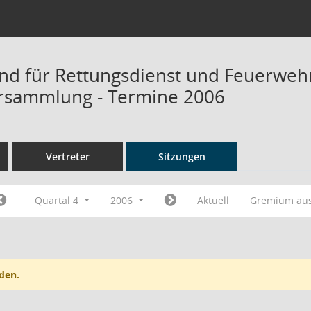
d für Rettungsdienst und Feuerweh
rsammlung - Termine 2006
Vertreter
Sitzungen
Quartal 4
2006
Aktuell
Gremium au
den.