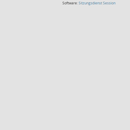
(Wird in
Software:
Sitzungsdienst
Session