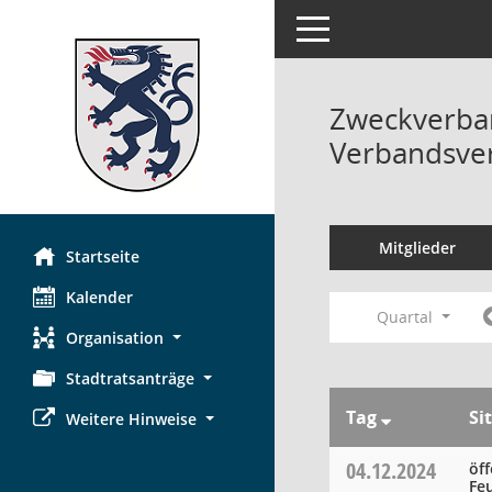
Toggle navigation
Zweckverban
Verbandsve
Mitglieder
Startseite
Kalender
Quartal
Organisation
Stadtratsanträge
Tag
Si
Weitere Hinweise
04.12.2024
öf
Fe