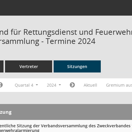
d für Rettungsdienst und Feuerweh
rsammlung - Termine 2024
Vertreter
Sitzungen
Quartal 4
2024
Aktuell
Gremium au
tzung
fentliche Sitzung der Verbandsversammlung des Zweckverbandes 
uerwehralarmierung