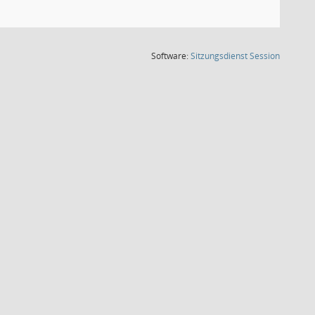
(Wird in
Software:
Sitzungsdienst
Session