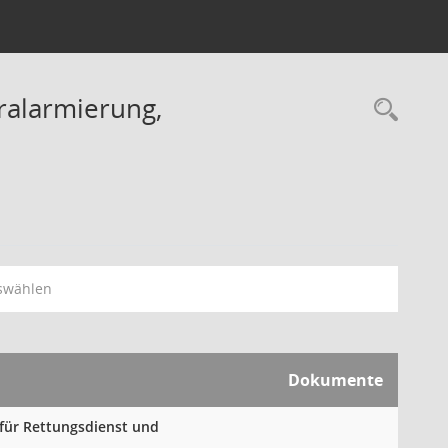
ralarmierung,
Rec
swählen
Dokumente
für Rettungsdienst und