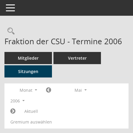
Toggle navigation
Rechercheauswahl
Fraktion der CSU - Termine 2006
Mitglieder
Vertreter
Sitzungen
Monat
Mai
2006
Aktuell
Gremium auswählen