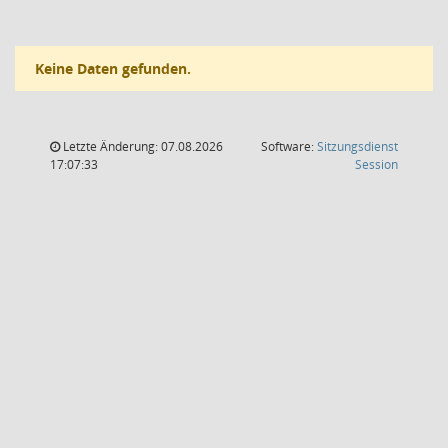
Keine Daten gefunden.
Letzte Änderung: 07.08.2026
Software:
Sitzungsdienst
(Wird in
17:07:33
Session