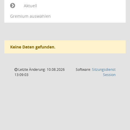
Aktuell
Gremium auswählen
Keine Daten gefunden.
Letzte Änderung: 10.08.2026
Software:
Sitzungsdienst
(Wird in
13:09:03
Session