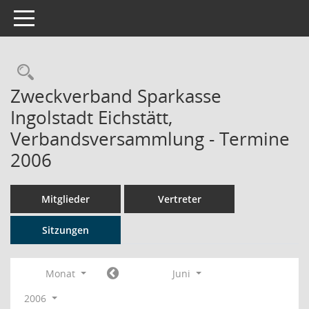
Toggle navigation
Rechercheauswahl
Zweckverband Sparkasse
Ingolstadt Eichstätt,
Verbandsversammlung - Termine
2006
Mitglieder
Vertreter
Sitzungen
Monat
Juni
2006